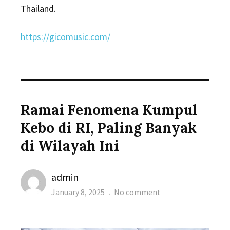
Thailand.
https://gicomusic.com/
Ramai Fenomena Kumpul
Kebo di RI, Paling Banyak
di Wilayah Ini
Author
admin
Posted
on
January 8, 2025
No comment
on
Ramai
Fenomena