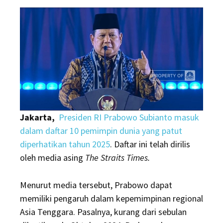
10
Pemimpin
Dunia
2025,
Sejajar
Trump-
Xi
Jinping-
Jakarta,
Presiden RI Prabowo Subianto masuk
Putin
dalam daftar 10 pemimpin dunia yang patut
diperhatikan tahun 2025
. Daftar ini telah dirilis
oleh media asing
The Straits Times.
Menurut media tersebut, Prabowo dapat
memiliki pengaruh dalam kepemimpinan regional
Asia Tenggara. Pasalnya, kurang dari sebulan