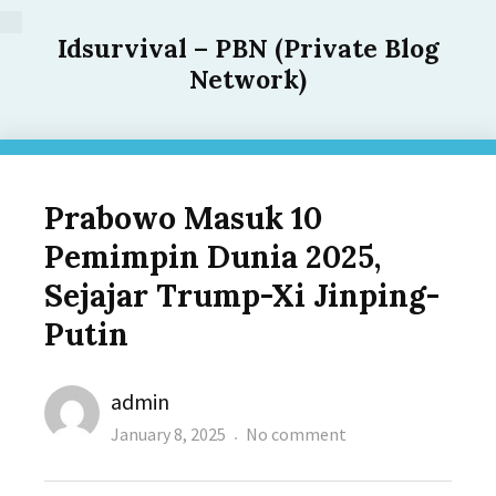
Idsurvival – PBN (Private Blog
Network)
Prabowo Masuk 10
Pemimpin Dunia 2025,
Sejajar Trump-Xi Jinping-
Putin
Author
admin
Posted
on
January 8, 2025
No comment
on
Prabowo
Masuk