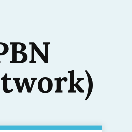
 PBN
etwork)