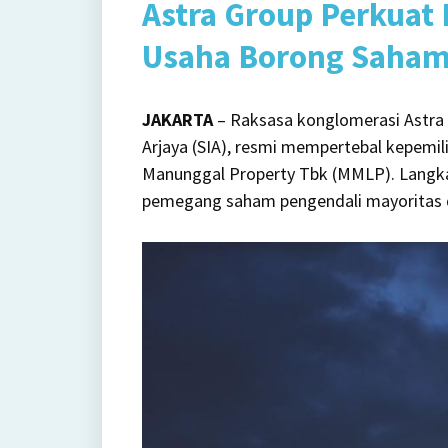
Astra Group Perkuat
Perb
Kepe
Usaha Borong Saham 
di
Emit
JAKARTA
– Raksasa konglomerasi Astra 
Perg
Arjaya (SIA), resmi mempertebal kepem
MML
Manunggal Property Tbk (MMLP). Langkah
pemegang saham pengendali mayoritas di 