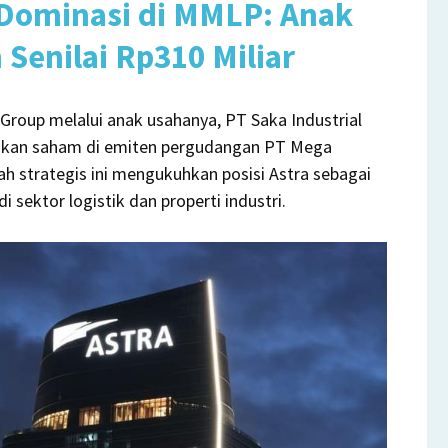
 Dominasi di MMLP: Anak
esar
milikan
Senilai Rp310 Miliar
en
Group melalui anak usahanya, PT Saka Industrial
udangan
ilikan saham di emiten pergudangan PT Mega
P
 strategis ini mengukuhkan posisi Astra sebagai
sektor logistik dan properti industri.