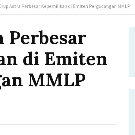
Grup Astra Perbesar Kepemilikan di Emiten Pergudangan MMLP
a Perbesar
an di Emiten
gan MMLP
a