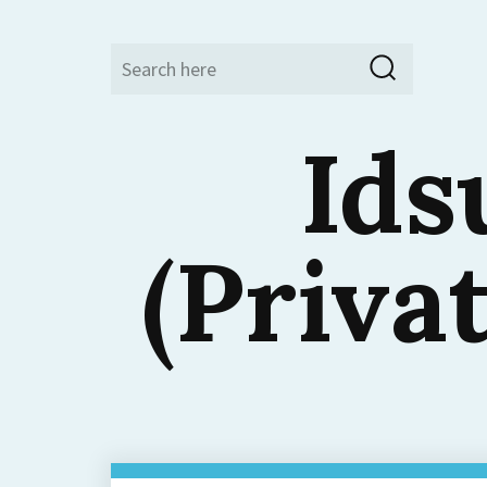
Search
Search
for:
Ids
(Priva