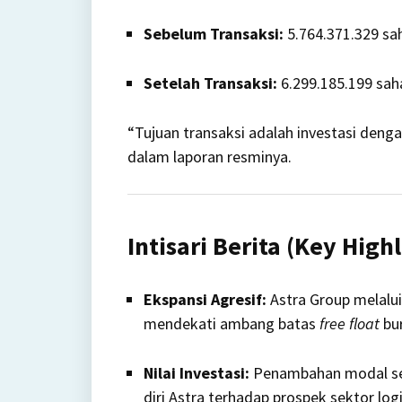
Sebelum Transaksi:
5.764.371.329 sa
Setelah Transaksi:
6.299.185.199 sah
“Tujuan transaksi adalah investasi deng
dalam laporan resminya.
Intisari Berita (Key High
Ekspansi Agresif:
Astra Group melalui
mendekati ambang batas
free float
bur
Nilai Investasi:
Penambahan modal seb
diri Astra terhadap prospek sektor logi