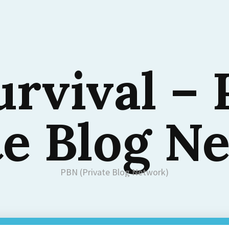
urvival –
te Blog N
PBN (Private Blog Network)