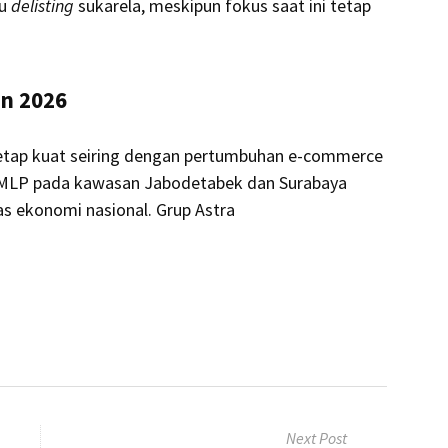
au
delisting
sukarela, meskipun fokus saat ini tetap
an 2026
etap kuat seiring dengan pertumbuhan e-commerce
s MMLP pada kawasan Jabodetabek dan Surabaya
s ekonomi nasional. Grup Astra
Next Post