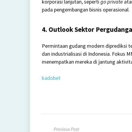
korporasi lanjutan, seperti
go private
at
pada pengembangan bisnis operasional.
4. Outlook Sektor Pergudang
Permintaan gudang modern diprediksi t
dan industrialisasi di Indonesia. Foku
menempatkan mereka di jantung aktivita
kadobet
Post
Previous Post
navigation