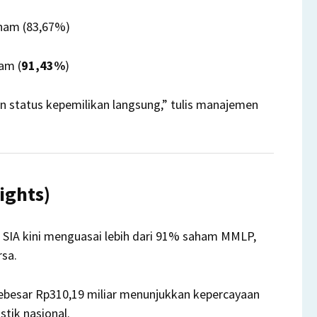
ham (83,67%)
am (
91,43%
)
an status kepemilikan langsung,” tulis manajemen
lights)
 SIA kini menguasai lebih dari 91% saham MMLP,
sa.
esar Rp310,19 miliar menunjukkan kepercayaan
stik nasional.