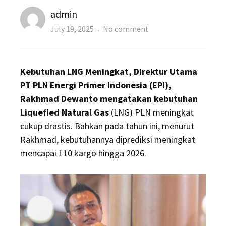
Author
admin
Posted
on
July 19, 2025
No comment
on
PLN
Perkirakan
Kebutuhan LNG Meningkat, Direktur Utama
Kebutuhan
PT PLN Energi Primer Indonesia (EPI),
LNG
Rakhmad Dewanto mengatakan kebutuhan
Meningkat
Liquefied Natural Gas
(LNG) PLN meningkat
Sampai
cukup drastis. Bahkan pada tahun ini, menurut
110
Rakhmad, kebutuhannya diprediksi meningkat
Kargo
mencapai 110 kargo hingga 2026.
di
2026