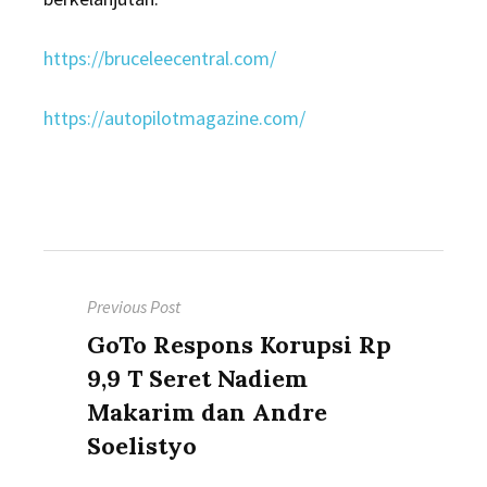
https://bruceleecentral.com/
https://autopilotmagazine.com/
Post
Previous Post
navigation
Previous
GoTo Respons Korupsi Rp
post:
9,9 T Seret Nadiem
Makarim dan Andre
Soelistyo