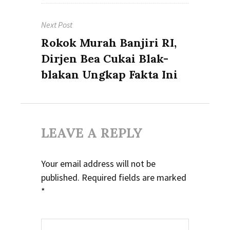
Next Post
Next
Rokok Murah Banjiri RI,
post:
Dirjen Bea Cukai Blak-
blakan Ungkap Fakta Ini
LEAVE A REPLY
Your email address will not be
published.
Required fields are marked
*
Comment