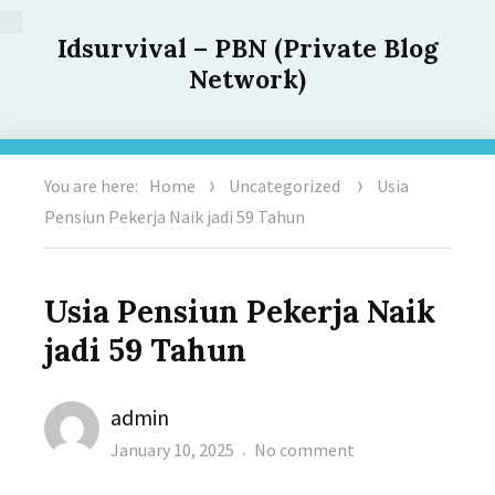
Idsurvival – PBN (Private Blog
Network)
You are here:
Home
Uncategorized
Usia
Pensiun Pekerja Naik jadi 59 Tahun
Usia Pensiun Pekerja Naik
jadi 59 Tahun
Author
admin
Posted
on
January 10, 2025
No comment
on
Usia