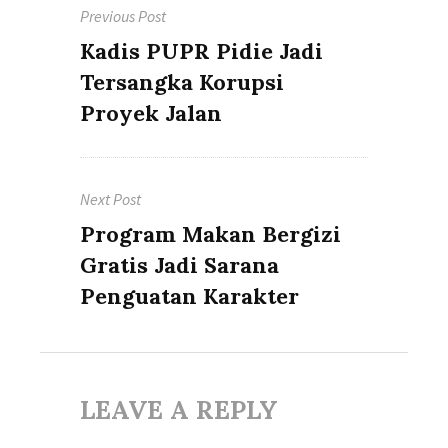
Previous Post
navigation
Previous
Kadis PUPR Pidie Jadi
post:
Tersangka Korupsi
Proyek Jalan
Next Post
Next
Program Makan Bergizi
post:
Gratis Jadi Sarana
Penguatan Karakter
LEAVE A REPLY